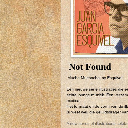
'Mucha Muchacha' by Esquivel
Een nieuwe serie illustraties die
echte lounge muziek. Een verzam
exotica.
Het formaat en de vorm van de il
(u weet wel, die geluidsdrager va
A new series of illustrations celeb