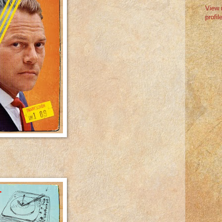
View 
profil