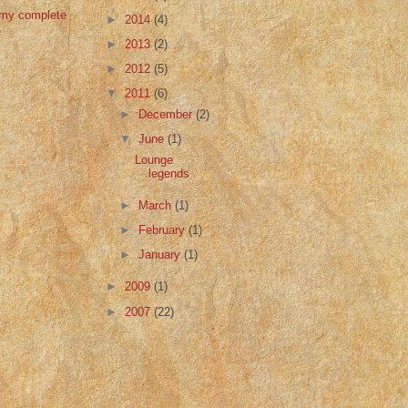
my complete
►
2014
(4)
e
►
2013
(2)
►
2012
(5)
▼
2011
(6)
►
December
(2)
▼
June
(1)
Lounge
legends
►
March
(1)
►
February
(1)
►
January
(1)
►
2009
(1)
►
2007
(22)