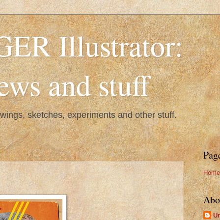
R Illustrator:
ws and stuff
rawings, sketches, experiments and other stuff.
Pag
Home
Abo
U