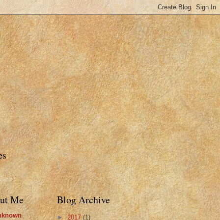
es
ut Me
Blog Archive
nknown
►
2017
(1)