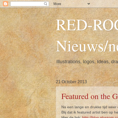
RED-ROGE
Nieuws/ne
Illustrations, logos, Ideas, d
21 October 2013
Featured on the 
Na een lange en drukke tijd weer 
Blij dat ik featured artist ben op 
Hier de link:
http://blog.glossom.c