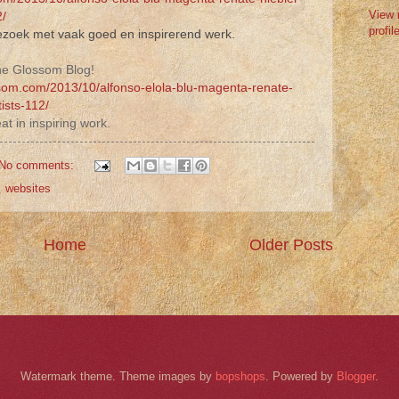
View 
2/
profil
ezoek met vaak goed en inspirerend werk.
the Glossom Blog!
ssom.com/2013/10/alfonso-elola-blu-magenta-renate-
ists-112/
eat in inspiring work.
No comments:
,
websites
Home
Older Posts
Watermark theme. Theme images by
bopshops
. Powered by
Blogger
.