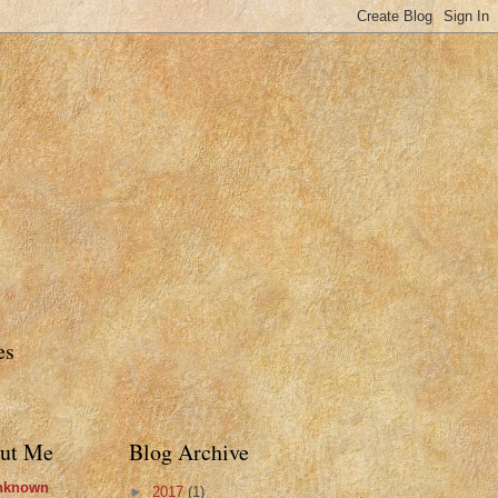
es
ut Me
Blog Archive
nknown
►
2017
(1)